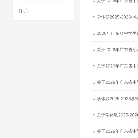
关于2026年广东省
图片
学体联2025-20
2026年广东省中学
关于2026年广东省
关于2026年广东省
关于2026年广东省
学体联2025-20
关于学体联2025-2
关于2026年广东省