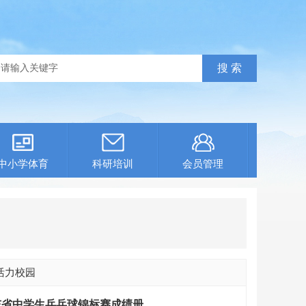
中小学体育
科研培训
会员管理
活力校园
广东省中学生乒乓球锦标赛成绩册