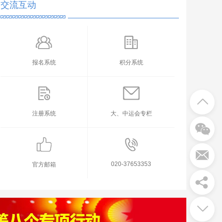
交流互动
报名系统
积分系统
注册系统
大、中运会专栏
020-37653353
官方邮箱