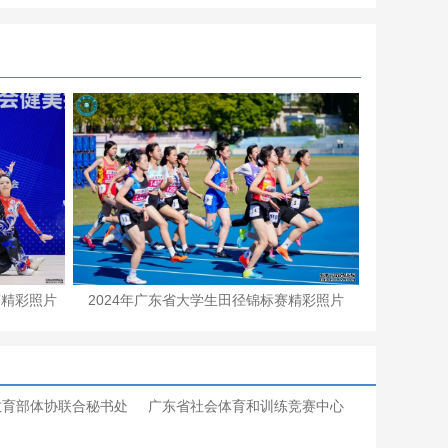
赛精彩照片
2024年广东省大学生田径锦标赛精彩照片
教育部体协联合秘书处
广东省社会体育和训练竞赛中心