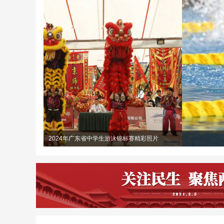
2024年广东省中学生游泳锦标赛精彩照片