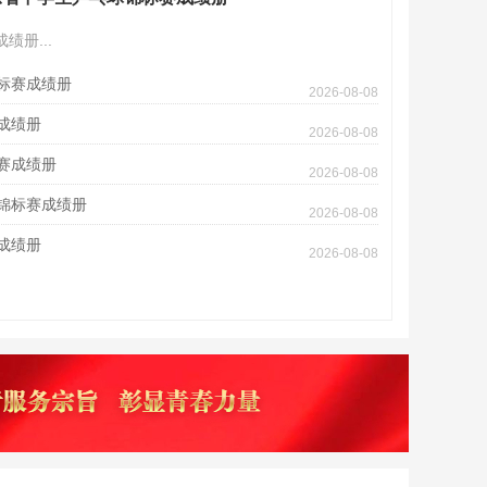
绩册...
锦标赛成绩册
2026-08-08
成绩册
2026-08-08
标赛成绩册
2026-08-08
球锦标赛成绩册
2026-08-08
成绩册
2026-08-08