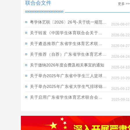
联合会文件
更多 >>
粤学体艺联〔2026〕26号-关于统一规范分
2026-08-07
支机构负责人称谓的通知
关于转发《中国学生体育联合会关于进一
2026-06-22
步加强全国学生体育竞赛赛风赛纪工作的
关于遴选推荐广东省学生体育艺术联合会
2026-04-27
通知》等文件的通知
第六届会员代表的函
关于推荐（自荐）广东省学生体育艺术联
2026-04-24
合会第六届理事候选单位的通知
关于缴纳2026年度会费及相关事宜的通知
2026-04-10
关于举办2025年广东省中学生三人篮球锦
2025-10-20
标赛等项目比赛的函
关于举办2025年广东省大学生气排球锦标
2025-09-12
赛等项目比赛的函
关于启用广东省学生体育艺术联合会会员
2025-09-11
管理系统通知功能及完善会员信息的通知