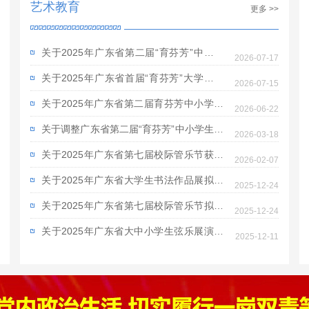
艺术教育
更多 >>
关于2025年广东省第二届“育芬芳”中小学
2026-07-17
生美育成果展省级评选拟获奖名单的公示
关于2025年广东省首届“育芬芳”大学生美
2026-07-15
育成果展拟获奖名单的公示
关于2025年广东省第二届育芬芳中小学生
2026-06-22
美育成果展市级评选拟获奖名单的公示
关于调整广东省第二届“育芬芳”中小学生美
2026-03-18
育成果相关事宜展的通知
关于2025年广东省第七届校际管乐节获奖
2026-02-07
乐团成员名单的公示
关于2025年广东省大学生书法作品展拟获
2025-12-24
奖名单的公示与展览事宜的安排
关于2025年广东省第七届校际管乐节拟获
2025-12-24
奖名单的公示
关于2025年广东省大中小学生弦乐展演拟
2025-12-11
获奖名单的公示和现场展演的通知